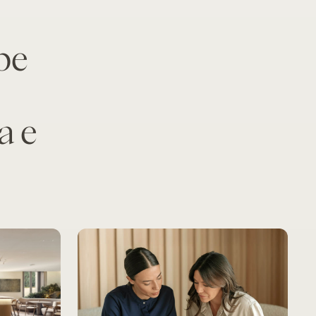
be
a e