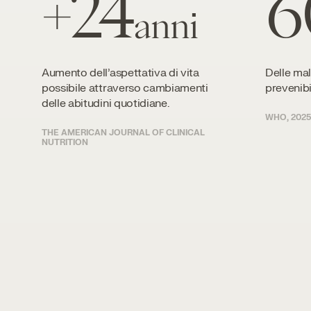
+24
6
anni
Aumento dell’aspettativa di vita
Delle mal
possibile attraverso cambiamenti
prevenibi
delle abitudini quotidiane.
WHO, 2025
THE AMERICAN JOURNAL OF CLINICAL
NUTRITION