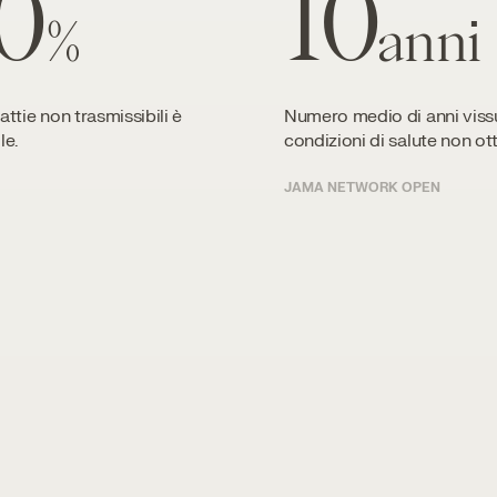
0
10
%
anni
attie non trasmissibili è
Numero medio di anni vissu
le.
condizioni di salute non ott
JAMA NETWORK OPEN