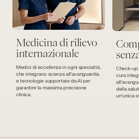
Medicina di rilievo
Comp
internazionale
senza
Medici di eccellenza in ogni specialità,
Check-up m
che integrano scienza all’avanguardia
cura integ
e tecnologie supportate da AI per
all’avangu
garantire la massima precisione
della salu
clinica.
un’unica s