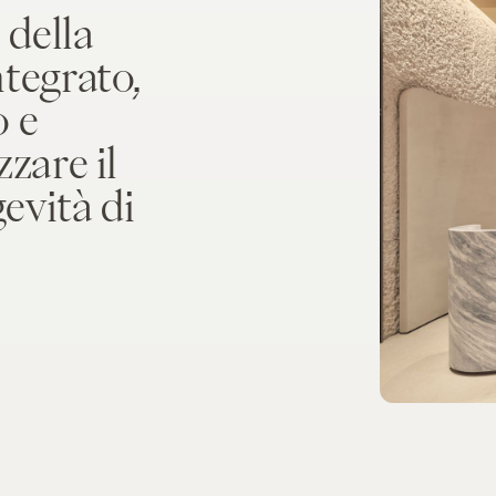
 della
tegrato,
o e
zare il
gevità di